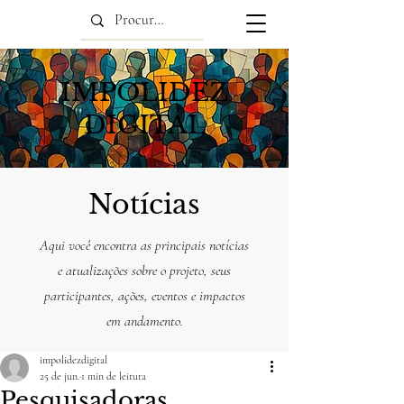
IMPOLIDEZ
DIGITAL
Notícias
Aqui você encontra as principais notícias
e atualizações sobre o projeto, seus
participantes, ações, eventos e impactos
em andamento.
impolidezdigital
25 de jun.
1 min de leitura
Pesquisadoras