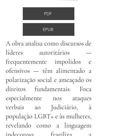
PDF
EPUB
A obra analisa como discursos de
líderes autoritários —
frequentemente impolidos e
ofensivos — têm alimentado a
polarização social e ameaçado os
direitos fundamentais. Foca
especialmente nos ataques
verbais ao Judiciário, à
população LGBT+ e às mulheres,
revelando como a linguagem
indecorosa fragiliza a